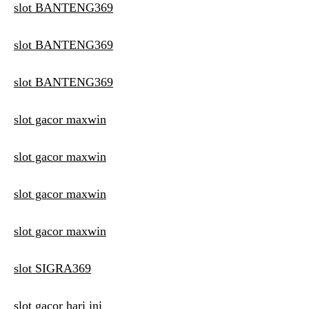
slot BANTENG369
slot BANTENG369
slot BANTENG369
slot gacor maxwin
slot gacor maxwin
slot gacor maxwin
slot gacor maxwin
slot SIGRA369
slot gacor hari ini