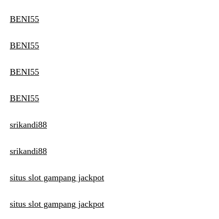
BENI55
BENI55
BENI55
BENI55
srikandi88
srikandi88
situs slot gampang jackpot
situs slot gampang jackpot