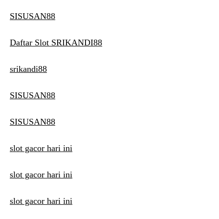
SISUSAN88
Daftar Slot SRIKANDI88
srikandi88
SISUSAN88
SISUSAN88
slot gacor hari ini
slot gacor hari ini
slot gacor hari ini