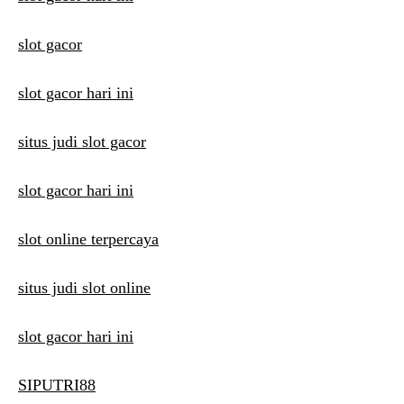
slot gacor
slot gacor hari ini
situs judi slot gacor
slot gacor hari ini
slot online terpercaya
situs judi slot online
slot gacor hari ini
SIPUTRI88