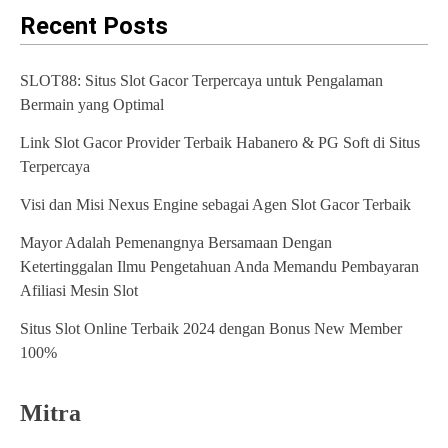
Recent Posts
s
i
SLOT88: Situs Slot Gacor Terpercaya untuk Pengalaman
p
Bermain yang Optimal
o
Link Slot Gacor Provider Terbaik Habanero & PG Soft di Situs
Terpercaya
s
Visi dan Misi Nexus Engine sebagai Agen Slot Gacor Terbaik
Mayor Adalah Pemenangnya Bersamaan Dengan
Ketertinggalan Ilmu Pengetahuan Anda Memandu Pembayaran
Afiliasi Mesin Slot
Situs Slot Online Terbaik 2024 dengan Bonus New Member
100%
Mitra