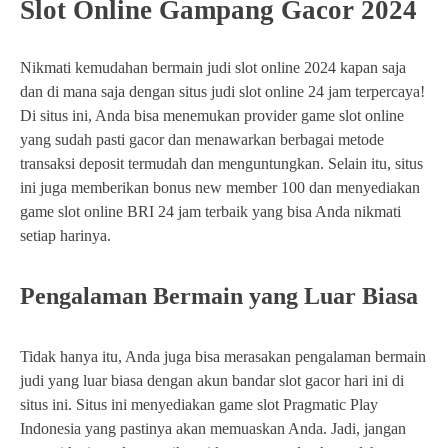
Slot Online Gampang Gacor 2024
Nikmati kemudahan bermain judi slot online 2024 kapan saja
dan di mana saja dengan situs judi slot online 24 jam terpercaya!
Di situs ini, Anda bisa menemukan provider game slot online
yang sudah pasti gacor dan menawarkan berbagai metode
transaksi deposit termudah dan menguntungkan. Selain itu, situs
ini juga memberikan bonus new member 100 dan menyediakan
game slot online BRI 24 jam terbaik yang bisa Anda nikmati
setiap harinya.
Pengalaman Bermain yang Luar Biasa
Tidak hanya itu, Anda juga bisa merasakan pengalaman bermain
judi yang luar biasa dengan akun bandar slot gacor hari ini di
situs ini. Situs ini menyediakan game slot Pragmatic Play
Indonesia yang pastinya akan memuaskan Anda. Jadi, jangan