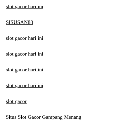
slot gacor hari ini
SISUSAN88
slot gacor hari ini
slot gacor hari ini
slot gacor hari ini
slot gacor hari ini
slot gacor
Situs Slot Gacor Gampang Menang