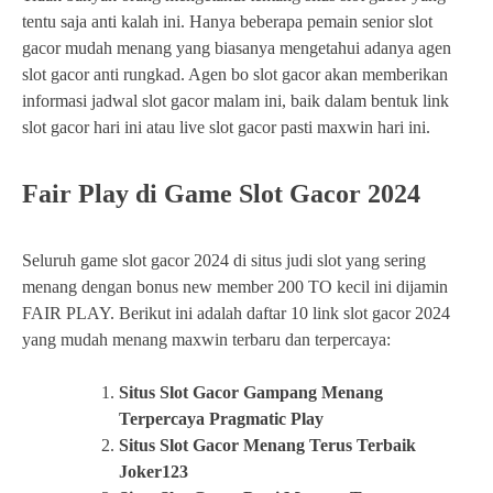
tentu saja anti kalah ini. Hanya beberapa pemain senior slot
gacor mudah menang yang biasanya mengetahui adanya agen
slot gacor anti rungkad. Agen bo slot gacor akan memberikan
informasi jadwal slot gacor malam ini, baik dalam bentuk link
slot gacor hari ini atau live slot gacor pasti maxwin hari ini.
Fair Play di Game Slot Gacor 2024
Seluruh game slot gacor 2024 di situs judi slot yang sering
menang dengan bonus new member 200 TO kecil ini dijamin
FAIR PLAY. Berikut ini adalah daftar 10 link slot gacor 2024
yang mudah menang maxwin terbaru dan terpercaya:
Situs Slot Gacor Gampang Menang
Terpercaya Pragmatic Play
Situs Slot Gacor Menang Terus Terbaik
Joker123