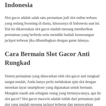
Indonesia
Slot gacor adalah salah satu permainan judi slot online terbaru
yang sedang booming di dunia, khususnya di Indonesia saat ini.
Hal ini dikarenakan slot gacor mudah menang memberikan
permainan yang berbeda serta memiliki hadiah kemenangan
jackpot terbesar jika dibandingkan dengan game lainnya.
Cara Bermain Slot Gacor Anti
Rungkad
Sistem permainan yang ditawarkan oleh slot gacor anti rungkad
sangat mudah, Anda hanya perlu melakukan spin slot dengan
menekan layar smartphone yang digunakan untuk bermain.
Mungkin masih ada sebagian orang yang bertanya-tanya, apa itu
slot gacor? Slot gacor maxwin adalah istilah dari permainan judi
slot yang mudah menang jackpot terbesar dan menawarkan