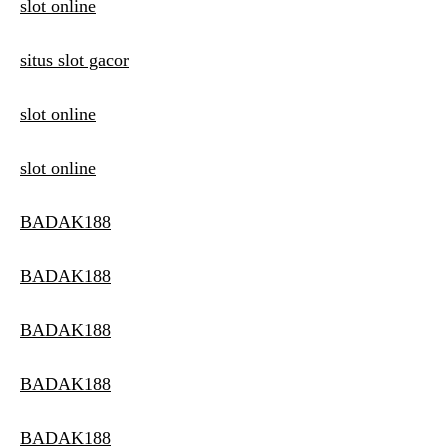
slot online
situs slot gacor
slot online
slot online
BADAK188
BADAK188
BADAK188
BADAK188
BADAK188