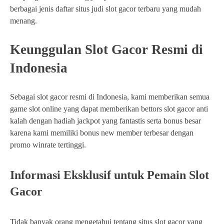
berbagai jenis daftar situs judi slot gacor terbaru yang mudah
menang.
Keunggulan Slot Gacor Resmi di
Indonesia
Sebagai slot gacor resmi di Indonesia, kami memberikan semua
game slot online yang dapat memberikan bettors slot gacor anti
kalah dengan hadiah jackpot yang fantastis serta bonus besar
karena kami memiliki bonus new member terbesar dengan
promo winrate tertinggi.
Informasi Eksklusif untuk Pemain Slot
Gacor
Tidak banyak orang mengetahui tentang situs slot gacor yang