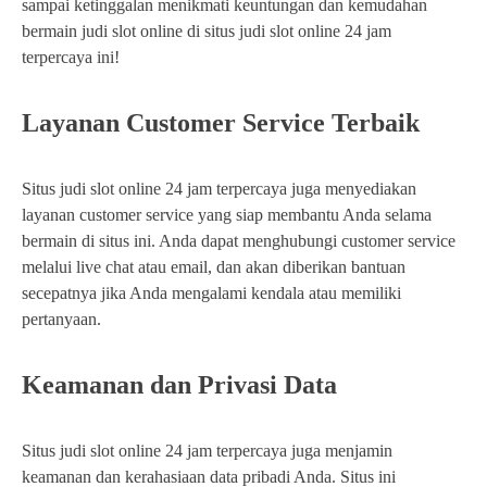
sampai ketinggalan menikmati keuntungan dan kemudahan
bermain judi slot online di situs judi slot online 24 jam
terpercaya ini!
Layanan Customer Service Terbaik
Situs judi slot online 24 jam terpercaya juga menyediakan
layanan customer service yang siap membantu Anda selama
bermain di situs ini. Anda dapat menghubungi customer service
melalui live chat atau email, dan akan diberikan bantuan
secepatnya jika Anda mengalami kendala atau memiliki
pertanyaan.
Keamanan dan Privasi Data
Situs judi slot online 24 jam terpercaya juga menjamin
keamanan dan kerahasiaan data pribadi Anda. Situs ini