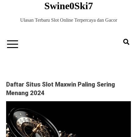
Swine0Ski7
Skip
to
content
Ulasan Terbaru Slot Online Terpercaya dan Gacor
Daftar Situs Slot Maxwin Paling Sering
Menang 2024