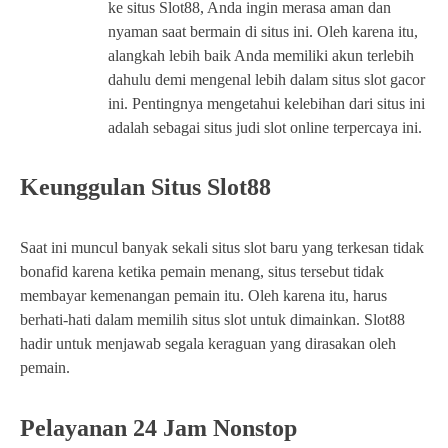
ke situs Slot88, Anda ingin merasa aman dan
nyaman saat bermain di situs ini. Oleh karena itu,
alangkah lebih baik Anda memiliki akun terlebih
dahulu demi mengenal lebih dalam situs slot gacor
ini. Pentingnya mengetahui kelebihan dari situs ini
adalah sebagai situs judi slot online terpercaya ini.
Keunggulan Situs Slot88
Saat ini muncul banyak sekali situs slot baru yang terkesan tidak
bonafid karena ketika pemain menang, situs tersebut tidak
membayar kemenangan pemain itu. Oleh karena itu, harus
berhati-hati dalam memilih situs slot untuk dimainkan. Slot88
hadir untuk menjawab segala keraguan yang dirasakan oleh
pemain.
Pelayanan 24 Jam Nonstop