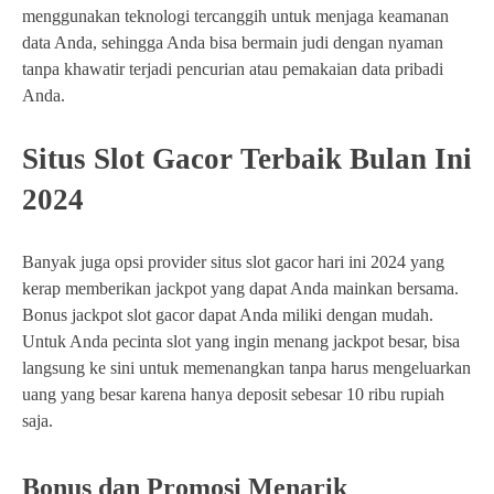
menggunakan teknologi tercanggih untuk menjaga keamanan
data Anda, sehingga Anda bisa bermain judi dengan nyaman
tanpa khawatir terjadi pencurian atau pemakaian data pribadi
Anda.
Situs Slot Gacor Terbaik Bulan Ini
2024
Banyak juga opsi provider situs slot gacor hari ini 2024 yang
kerap memberikan jackpot yang dapat Anda mainkan bersama.
Bonus jackpot slot gacor dapat Anda miliki dengan mudah.
Untuk Anda pecinta slot yang ingin menang jackpot besar, bisa
langsung ke sini untuk memenangkan tanpa harus mengeluarkan
uang yang besar karena hanya deposit sebesar 10 ribu rupiah
saja.
Bonus dan Promosi Menarik